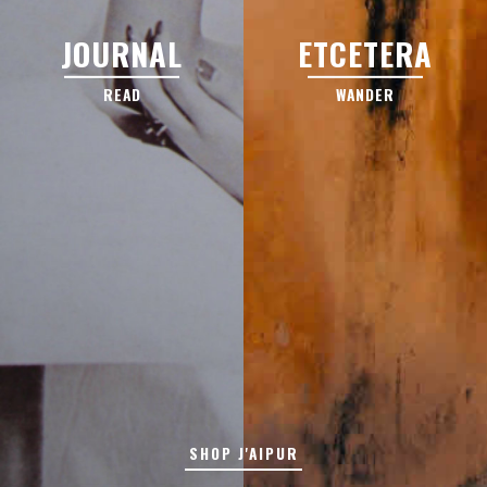
JOURNAL
ETCETERA
READ
WANDER
SHOP J'AIPUR